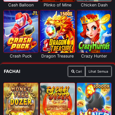
Cash Balloon
Plinko of Mine
Chicken Dash
Crash Puck
Dragon Treasure
Crazy Hunter
FACHAI
Cari
Lihat Semua