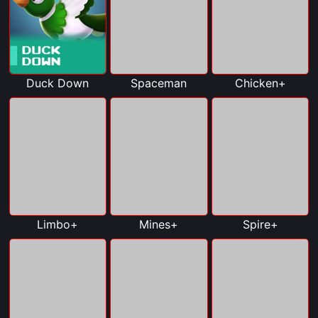
Duck Down
Spaceman
Chicken+
Limbo+
Mines+
Spire+