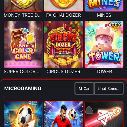
MONEY TREE DOZER
FA CHAI DOZER
MINES
SUPER COLOR GAME
CIRCUS DOZER
TOWER
MICROGAMING
Cari
Lihat Semua