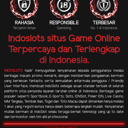
RAHASIA
RESPONSIBLE
TERBESAR
Terjamin Aman
Gambling
No. 1 di Indonesia
Indoslots situs Game Online
Terpercaya dan Terlengkap
di Indonesia.
INDOSLOTS
hadir menyuguhkan kenyamanan kepada penggunanya melalui
berbagai macam promo menarik, dengan memberikan pengalaman bermain
yang berkesan fantastis serta kemudahan antarmuka pengguna / Friendly
User Interface, membuat IndoSlots sebagai acuan standar terbaik di seluruh
platform situs penyedia layanan taruhan online di Indonesia. Berbagai game
populer seperti Sportbook, E-Sports, Slots, IDNSlot, Poker IDN, Live Casino,
MM Tangkas, Tembak Ikan, Togel dan Toto Macau dapat dimainkan hanya melalui
1 akun yang registrasinya hanya dalam beberapa langkah mudah. Kenyamanan
mutlak bermain di IndoSlot selalu terjaga berkat teknologi yang up to date
dan termonitor oleh tim ahli professional.