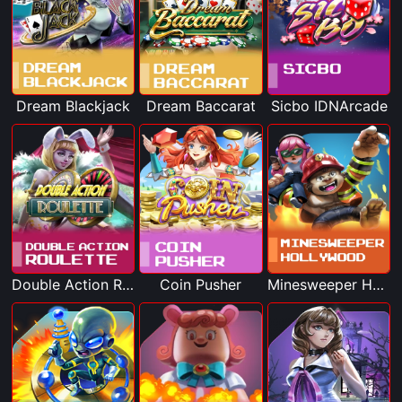
Dream Blackjack
Dream Baccarat
Sicbo IDNArcade
Double Action Roulette
Coin Pusher
Minesweeper Hollywood