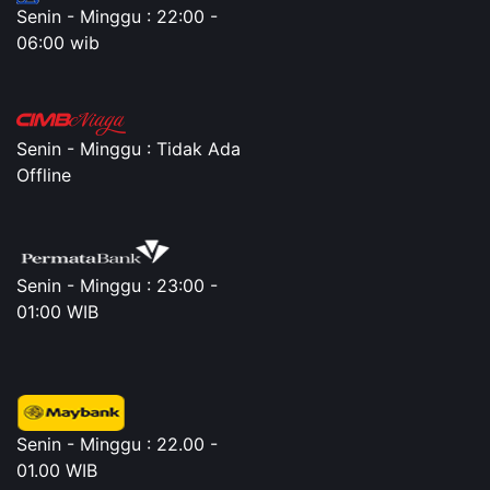
Senin - Minggu : 22:00 -
06:00 wib
Senin - Minggu : Tidak Ada
Offline
Senin - Minggu : 23:00 -
01:00 WIB
Senin - Minggu : 22.00 -
01.00 WIB