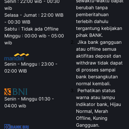
sewaktu-waktu dapat
Senin : 22:00 wib - 00:30
berubah tanpa
wib
pemberitahuan
Selasa - Jumat : 22:00 WIB
terlebih dahulu
- 00:30 WIB
tergantung kebijakan
Sabtu : Tidak ada Offline
pihak BANK.
Minggu : 00:00 wib - 05:00
Jika bank gangguan
wib
atau offline semua
aktifitas deposit dan
withdraw tidak dapat
Senin - Minggu : 23:00 -
di prosses sampai
02:00 WIB
bank bersangkutan
normal kembali.
Perhatikan status
warna atau lampu
Senin - Minggu 01:30 -
indikator bank, Hijau
04:00 wib
Normal, Merah
Offline, Kuning
Gangguan.