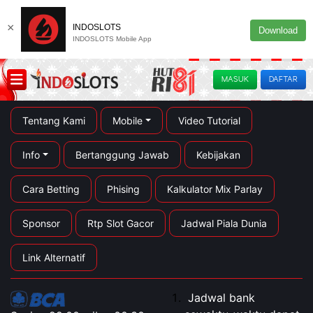
×
INDOSLOTS
Download
INDOSLOTS Mobile App
MASUK
DAFTAR
Tentang Kami
Mobile
Video Tutorial
Info
Bertanggung Jawab
Kebijakan
Cara Betting
Phising
Kalkulator Mix Parlay
Sponsor
Rtp Slot Gacor
Jadwal Piala Dunia
Link Alternatif
Jadwal bank