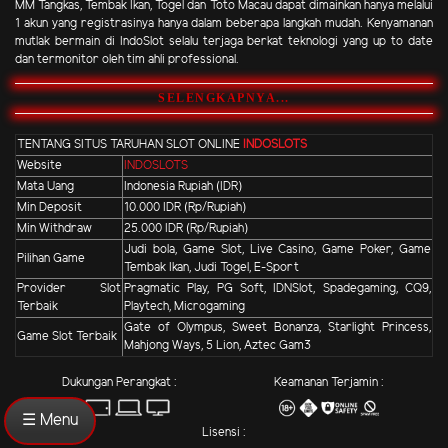
MM Tangkas, Tembak Ikan, Togel dan Toto Macau dapat dimainkan hanya melalui
1 akun yang registrasinya hanya dalam beberapa langkah mudah. Kenyamanan
mutlak bermain di IndoSlot selalu terjaga berkat teknologi yang up to date
dan termonitor oleh tim ahli professional.
SELENGKAPNYA...
TENTANG SITUS TARUHAN SLOT ONLINE
INDOSLOTS
Website
INDOSLOTS
Mata Uang
Indonesia Rupiah (IDR)
Min Deposit
10.000 IDR (Rp/Rupiah)
Min Withdraw
25.000 IDR (Rp/Rupiah)
Judi bola, Game Slot, Live Casino, Game Poker, Game
Pilihan Game
Tembak Ikan, Judi Togel, E-Sport
Provider Slot
Pragmatic Play, PG Soft, IDNSlot, Spadegaming, CQ9,
Terbaik
Playtech, Microgaming
Gate of Olympus, Sweet Bonanza, Starlight Princess,
Game Slot Terbaik
Mahjong Ways, 5 Lion, Aztec Gam3
Dukungan Perangkat :
Keamanan Terjamin :
☰ Menu
Lisensi :