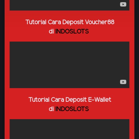
Tutorial Cara Deposit Voucher88
di
INDOSLOTS
Tutorial Cara Deposit E-Wallet
di
INDOSLOTS