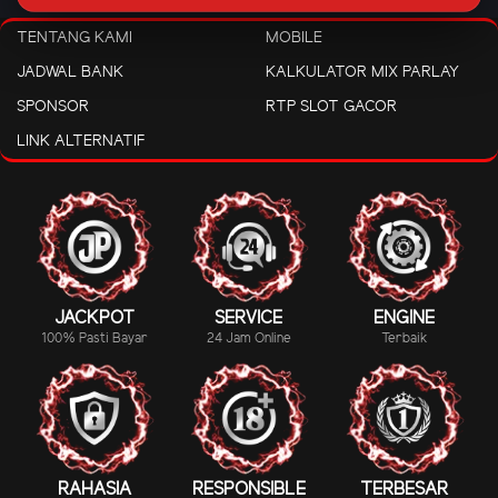
TENTANG KAMI
MOBILE
JADWAL BANK
KALKULATOR MIX PARLAY
SPONSOR
RTP SLOT GACOR
LINK ALTERNATIF
JACKPOT
SERVICE
ENGINE
100% Pasti Bayar
24 Jam Online
Terbaik
RAHASIA
RESPONSIBLE
TERBESAR